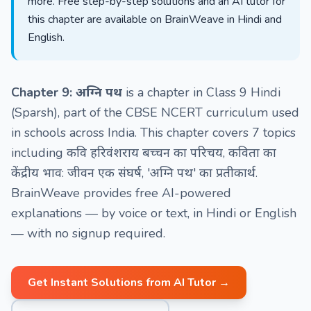
more. Free step-by-step solutions and an AI tutor for
this chapter are available on BrainWeave in Hindi and
English.
Chapter 9: अग्नि पथ
is a chapter in Class 9 Hindi
(Sparsh), part of the CBSE NCERT curriculum used
in schools across India. This chapter covers 7 topics
including कवि हरिवंशराय बच्चन का परिचय, कविता का
केंद्रीय भाव: जीवन एक संघर्ष, 'अग्नि पथ' का प्रतीकार्थ.
BrainWeave provides free AI-powered
explanations — by voice or text, in Hindi or English
— with no signup required.
Get Instant Solutions from AI Tutor →