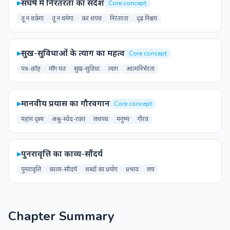
▸
संघर्ष में निरंतरता का संदेश
Core concept
तू न थकेगा
तू न थमेगा
कर शपथ
निरंतरता
दृढ़ निश्चय
▸
सुख-सुविधाओं के त्याग का महत्व
Core concept
पत्र-छाँह
माँग मत
सुख-सुविधा
त्याग
आत्मनिर्भरता
▸
मानवीय प्रयास का गौरवगान
Core concept
महान दृश्य
अश्रु-स्वेद-रक्त
लथपथ
मनुष्य
गौरव
▸
पुनरावृत्ति का काव्य-सौंदर्य
पुनरावृत्ति
काव्य-सौंदर्य
शब्दों का प्रयोग
प्रभाव
लय
Chapter Summary