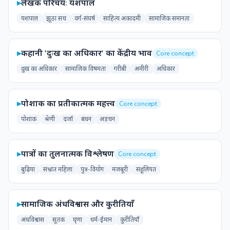
▸
लेखक परिचय: यशपाल
यशपाल
झूठा सच
वर्ग-संघर्ष
साहित्य अकादमी
सामाजिक समानता
▸
कहानी 'दुःख का अधिकार' का केंद्रीय भाव
Core concept
दुःख का अधिकार
सामाजिक विषमता
गरीबी
अमीरी
अधिकार
▸
पोशाक का प्रतीकात्मक महत्त्व
Core concept
पोशाक
श्रेणी
दर्जा
बंधन
अड़चन
▸
पात्रों का तुलनात्मक विश्लेषण
Core concept
बुढ़िया
संभ्रांत महिला
पुत्र-वियोग
मजबूरी
सहूलियत
▸
सामाजिक अंधविश्वास और कुरीतियाँ
अंधविश्वास
सूतक
घृणा
धर्म-ईमान
कुरीतियाँ