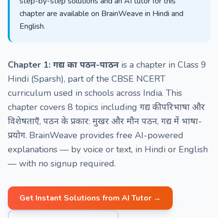
step-by-step solutions and an AI tutor for this
chapter are available on BrainWeave in Hindi and
English.
Chapter 1: गद्य का पठन-पाठन
is a chapter in Class 9
Hindi (Sparsh), part of the CBSE NCERT
curriculum used in schools across India. This
chapter covers 8 topics including गद्य की परिभाषा और
विशेषताएँ, पठन के प्रकार: मुखर और मौन पठन, गद्य में भाषा-
प्रयोग. BrainWeave provides free AI-powered
explanations — by voice or text, in Hindi or English
— with no signup required.
Get Instant Solutions from AI Tutor →