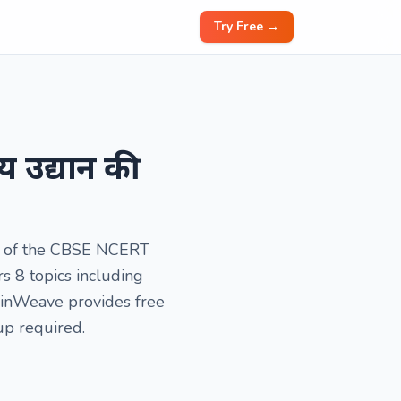
Try Free →
य उद्यान की
art of the CBSE NCERT
s 8 topics including
. BrainWeave provides free
up required.