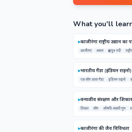
What you'll lear
▸
काजीरंगा राष्ट्रीय उद्यान का
काजीरंगा
असम
ब्रह्मपुत्र नदी
राष्ट्
▸
भारतीय गैंडा (इंडियन राइनो)
एक सींग वाला गैंडा
इंडियन राइनो
▸
वन्यजीव संरक्षण और शिका
शिकार
सींग
औषधि-संबंधी गुण
स
▸
काजीरंगा की जैव विविधता