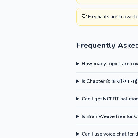
💡 Elephants are known to
Frequently Aske
How many topics are cove
Is Chapter 8: काजीरंगा राष्
Can I get NCERT solutions
Is BrainWeave free for C
Can I use voice chat for 