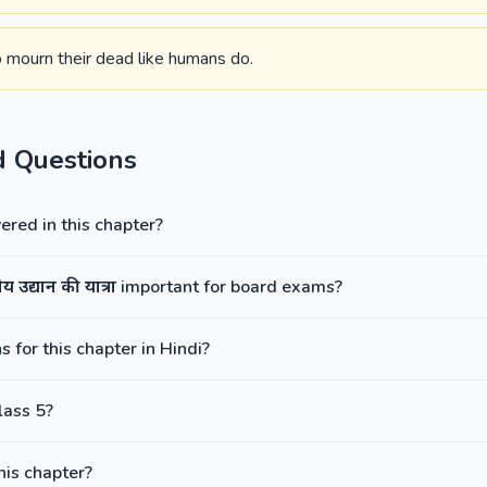
 mourn their dead like humans do.
d Questions
red in this chapter?
ट्रीय उद्यान की यात्रा important for board exams?
 for this chapter in Hindi?
lass 5?
this chapter?