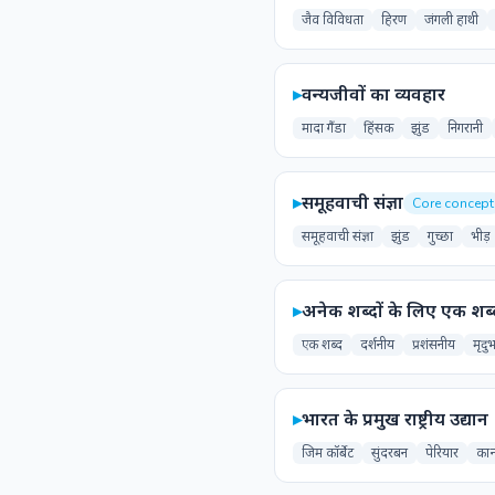
जैव विविधता
हिरण
जंगली हाथी
▸
वन्यजीवों का व्यवहार
मादा गैंडा
हिंसक
झुंड
निगरानी
▸
समूहवाची संज्ञा
Core concept
समूहवाची संज्ञा
झुंड
गुच्छा
भीड़
▸
अनेक शब्दों के लिए एक शब्
एक शब्द
दर्शनीय
प्रशंसनीय
मृदु
▸
भारत के प्रमुख राष्ट्रीय उद्यान
जिम कॉर्बेट
सुंदरबन
पेरियार
कान