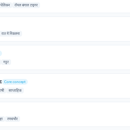
पेलिकन
रॉयल बंगाल टाइगर
रात में निकलना
गट्ठर
द
Core concept
भाषी
साप्ताहिक
्हा
रणथंभौर