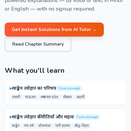
powered explanations — by voice or text, in Hindi
or English — with no signup required.
Get Instant Solutions from AI Tutor →
Read Chapter Summary
What you'll learn
▸
साङ्केन त्योहार का परिचय
Core concept
वल्लरी
चाऊतान
अरुणाचल प्रदेश
चौखाम
कहानी
▸
साङ्केन त्योहार की रीतियाँ और महत्व
Core concept
साङ्केन
नया वर्ष
शोभायात्रा
पानी डालना
बौद्ध-विहार