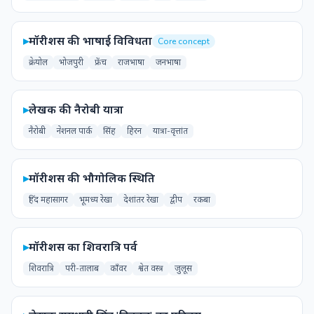
▸
मॉरीशस की भाषाई विविधता
Core concept
क्रेयोल
भोजपुरी
फ्रेंच
राजभाषा
जनभाषा
▸
लेखक की नैरोबी यात्रा
नैरोबी
नेशनल पार्क
सिंह
हिरन
यात्रा-वृत्तांत
▸
मॉरीशस की भौगोलिक स्थिति
हिंद महासागर
भूमध्य रेखा
देशांतर रेखा
द्वीप
रकबा
▸
मॉरीशस का शिवरात्रि पर्व
शिवरात्रि
परी-तालाब
काँवर
श्वेत वस्त्र
जुलूस